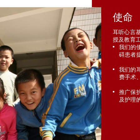
使命
耳听心言基
授及教育
我们的
碍患者
我们的
费手术
推广保
及护理