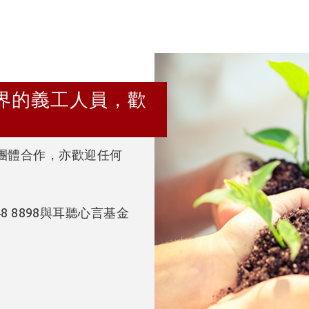
界的義工人員，歡
團體合作，亦歡迎任何
648 8898與耳聽心言基金