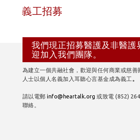
義工招募
我們現正招募醫護及非醫護
迎加入我們團隊。
為建立一個共融社會，
歡迎與
任何商業或慈善
人士以個人名義加入耳聽心言基金成為義工
。
請以電郵
info@heartalk.org
或致電 (852) 2
聯絡。